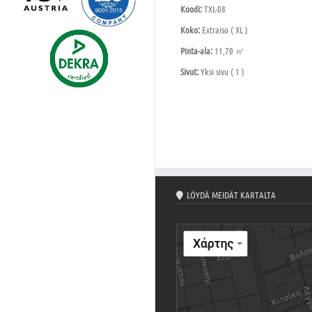
Koodi:
TXL-08
Koko:
Extraiso ( XL )
Pinta-ala:
11,70 ㎡
Sivut:
Yksi sivu ( 1 )
LÖYDÄ MEIDÄT KARTALTA