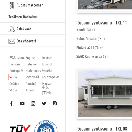
Ruostumattoman
Teräksen Ratkaisut
Ruoanmyyntivaunu – TXL-11
Asiakkaat
Koodi:
TXL-11
Koko:
Extraiso ( XL )
Ota yhteyttä
Pinta-ala:
11,70 ㎡
Sivut:
Kolme sivua ( 3 )
Ελληνικά
English
Deutsch
Français
Italiano
Español
Português
Nederlands
Svenska
Suomi
Русский
Български
Čeština
Română
Magyar
中文
Shqip
Türkçe
(中国)
Skype
Facebook
YouTube
Instagram
Twitter
Ruoanmyyntivaunu – TXL-08