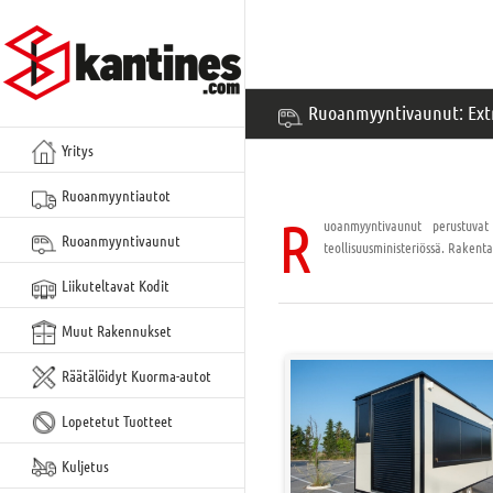
Siirry
sisältöön
Ruoanmyyntivaunut: Extra
Yritys
Ruoanmyyntiautot
R
uoanmyyntivaunut perustuvat 
Ruoanmyyntivaunut
teollisuusministeriössä. Rakenta
Liikuteltavat Kodit
Muut Rakennukset
Räätälöidyt Kuorma-autot
Lopetetut Tuotteet
Kuljetus