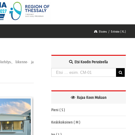
Etusivu
/
Extraiso ( XL )
ehitys-, liikenne- ja
Etsi Koodin Perusteella
Haku:
When autocomplete results are available use up and down a
Rajaa Koon Mukaan
Pieni ( S )
Keskikokoinen ( M )
Iso ( L )