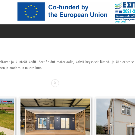
teltavat ja kiinteät kodit. Sertifioidut materiaalit, kaksitiheyksiset lämpö- ja äänieristei
seen ja moderniin muotoiluun.