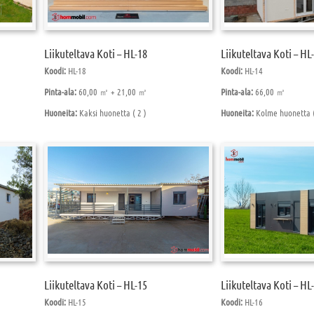
Liikuteltava Koti – HL-18
Liikuteltava Koti – HL
Koodi:
HL-18
Koodi:
HL-14
Pinta-ala:
60,00 ㎡ + 21,00 ㎡
Pinta-ala:
66,00 ㎡
Huoneita:
Kaksi huonetta ( 2 )
Huoneita:
Kolme huonetta (
Liikuteltava Koti – HL-15
Liikuteltava Koti – HL
Koodi:
HL-15
Koodi:
HL-16