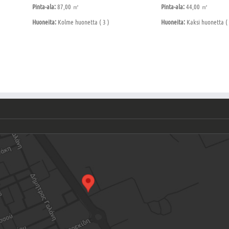
Pinta-ala:
87,00 ㎡
Pinta-ala:
44,00 ㎡
Huoneita:
Kolme huonetta ( 3 )
Huoneita:
Kaksi huonetta ( 