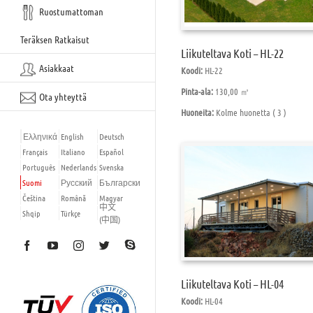
Ruostumattoman
Teräksen Ratkaisut
Liikuteltava Koti – HL-22
Asiakkaat
Koodi:
HL-22
Pinta-ala:
130,00 ㎡
Ota yhteyttä
Huoneita:
Kolme huonetta ( 3 )
Ελληνικά
English
Deutsch
Français
Italiano
Español
Português
Nederlands
Svenska
Suomi
Русский
Български
Čeština
Română
Magyar
中文
Shqip
Türkçe
(中国)
Skype
Facebook
YouTube
Instagram
Twitter
Liikuteltava Koti – HL-04
Koodi:
HL-04