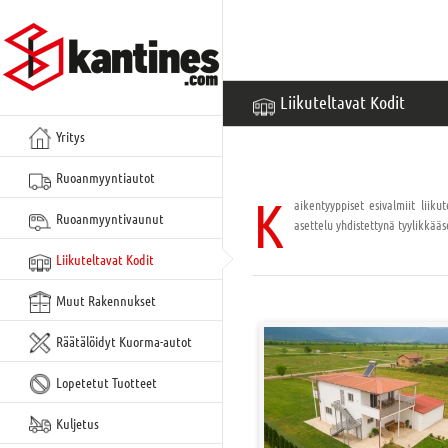
Siirry
sisältöön
Liikuteltavat Kodit
Yritys
Ruoanmyyntiautot
K
aikentyyppiset esivalmiit liiku
Ruoanmyyntivaunut
asettelu yhdistettynä tyylikkää
Liikuteltavat Kodit
Muut Rakennukset
Räätälöidyt Kuorma-autot
Lopetetut Tuotteet
Kuljetus