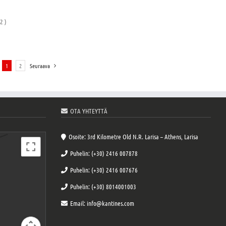
2 )
1
2
Seuraava
OTA YHTEYTTÄ
Osoite: 3rd Kilometre Old N.R. Larisa – Athens, Larisa
Puhelin: (+30) 2416 007878
Puhelin: (+30) 2416 007676
Puhelin: (+30) 8014001003
Email: info@kantines.com