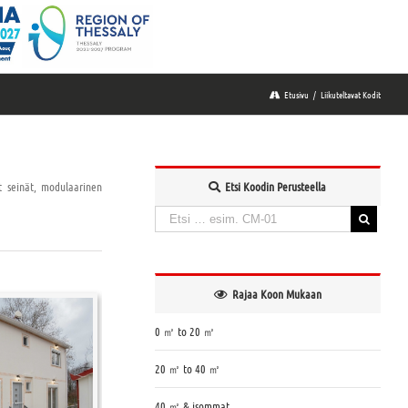
Etusivu
/
Liikuteltavat Kodit
set seinät, modulaarinen
Etsi Koodin Perusteella
Haku:
When autocomplete results are available use up and down a
Rajaa Koon Mukaan
0 ㎡ to 20 ㎡
20 ㎡ to 40 ㎡
40 ㎡ & isommat