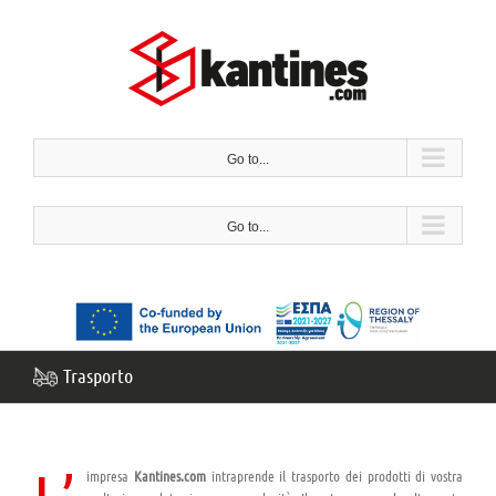
Salta
al
contenuto
Go to...
Go to...
Trasporto
impresa
Kantines.com
intraprende il trasporto dei prodotti di vostra