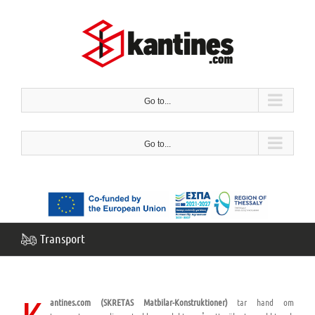
Hoppa
till
innehåll
Go to...
Go to...
Transport
antines.com (SKRETAS Matbilar-Konstruktioner)
tar hand om