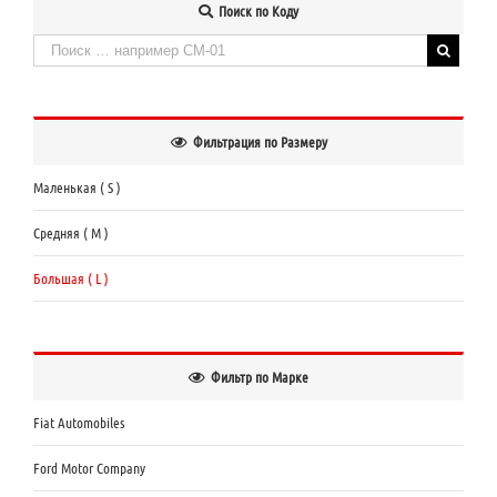
Поиск по Коду
Искать:
When autocomplete results are available use up and down arrows to review and enter to
Фильтрация по Размеру
Маленькая ( S )
Средняя ( M )
Большая ( L )
Фильтр по Марке
Fiat Automobiles
Ford Motor Company