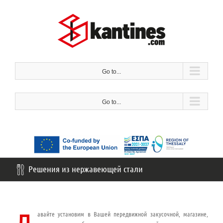
Перейти
к
содержанию
Go to...
Go to...
Решения из нержавеющей стали
авайте установим в Вашей передвижной закусочной, магазине,