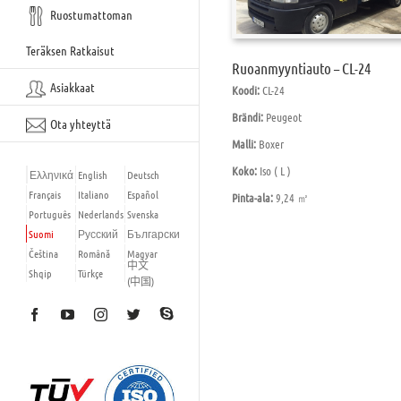
Ruostumattoman
Teräksen Ratkaisut
Ruoanmyyntiauto – CL-24
Asiakkaat
Koodi:
CL-24
Brändi:
Peugeot
Ota yhteyttä
Malli:
Boxer
Koko:
Iso ( L )
Ελληνικά
English
Deutsch
Français
Italiano
Español
Pinta-ala:
9,24 ㎡
Português
Nederlands
Svenska
Suomi
Русский
Български
Čeština
Română
Magyar
中文
Shqip
Türkçe
(中国)
Skype
Facebook
YouTube
Instagram
Twitter