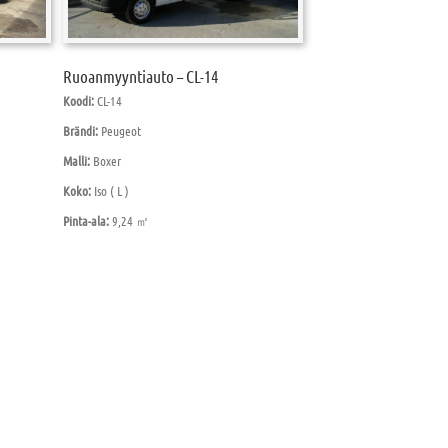
Ruoanmyyntiauto – CL-14
Koodi:
CL-14
Brändi:
Peugeot
Malli:
Boxer
Koko:
Iso ( L )
Pinta-ala:
9,24 ㎡