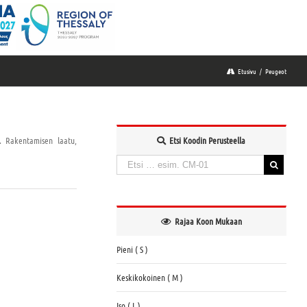
Etusivu
/
Peugeot
t. Rakentamisen laatu,
Etsi Koodin Perusteella
Haku:
When autocomplete results are available use up and down a
Rajaa Koon Mukaan
Pieni ( S )
Keskikokoinen ( M )
Iso ( L )