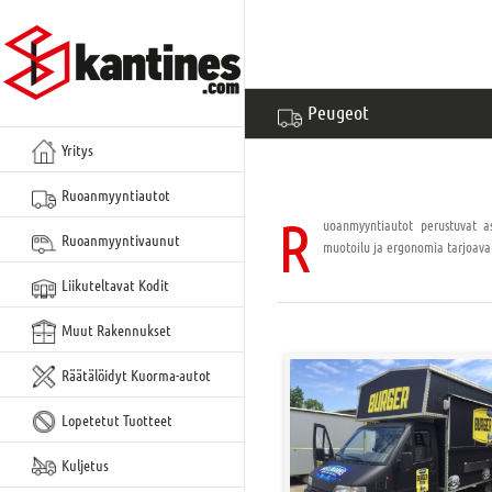
Siirry
sisältöön
Peugeot
Yritys
Ruoanmyyntiautot
R
uoanmyyntiautot perustuvat as
Ruoanmyyntivaunut
muotoilu ja ergonomia tarjoavat 
Liikuteltavat Kodit
Muut Rakennukset
Räätälöidyt Kuorma-autot
Lopetetut Tuotteet
Kuljetus