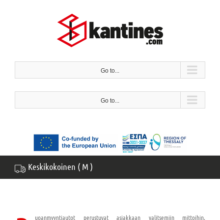
Siirry
sisältöön
Go to...
Go to...
Keskikokoinen ( M )
uoanmyyntiautot perustuvat asiakkaan valitsemiin mittoihin.