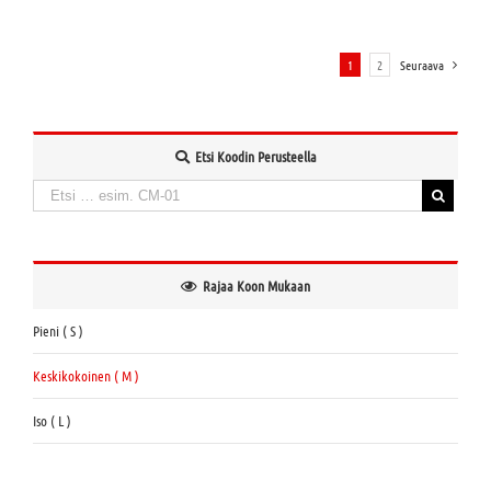
1
2
Seuraava
Etsi Koodin Perusteella
Haku:
When autocomplete results are available use up and down arrows to review and enter to
Rajaa Koon Mukaan
Pieni ( S )
Keskikokoinen ( M )
Iso ( L )