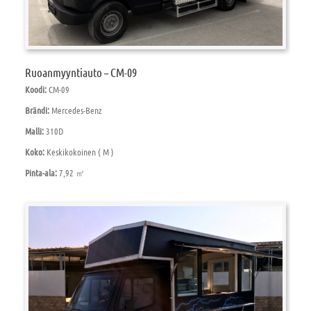
Ruoanmyyntiauto – CM-09
Koodi:
CM-09
Brändi:
Mercedes-Benz
Malli:
310D
Koko:
Keskikokoinen ( M )
Pinta-ala:
7,92 ㎡