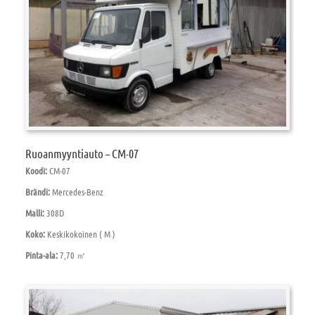
Ruoanmyyntiauto – CM-07
Koodi:
CM-07
Brändi:
Mercedes-Benz
Malli:
308D
Koko:
Keskikokoinen ( M )
Pinta-ala:
7,70 ㎡