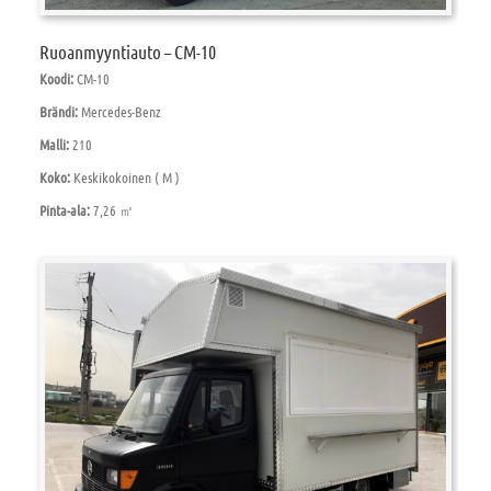
Ruoanmyyntiauto – CM-10
Koodi:
CM-10
Brändi:
Mercedes-Benz
Malli:
210
Koko:
Keskikokoinen ( M )
Pinta-ala:
7,26 ㎡