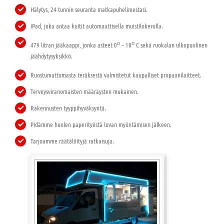
Hälytys, 24 tunnin seuranta matkapuhelimestasi.
iPad, joka antaa kuitit automaattisella muistilokerolla.
ο
ο
479 litran jääkaappi, jonka asteet 0
– 10
C sekä ruokalan ulkopuolinen
jäähdytysyksikkö.
Ruostumattomasta teräksestä valmistetut kaupalliset propaanilaitteet.
Terveysviranomaisten määräysten mukainen.
Rakennusten tyyppihyväksyntä.
Pidämme huolen paperityöstä luvan myöntämisen jälkeen.
Tarjoamme räätälöityjä ratkaisuja.