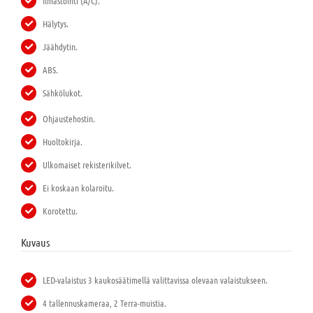
Ilmastointi (A/C).
Hälytys.
Jäähdytin.
ABS.
Sähkölukot.
Ohjaustehostin.
Huoltokirja.
Ulkomaiset rekisterikilvet.
Ei koskaan kolaroitu.
Korotettu.
Kuvaus
LED-valaistus 3 kaukosäätimellä valittavissa olevaan valaistukseen.
4 tallennuskameraa, 2 Terra-muistia.