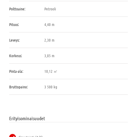
Polttoaine:
Petrooli
Pituus:
4,40 m
Leveys:
2,30 m
Korkeus:
3,85 m
Pinta-ala:
10,12 ㎡
Bruttopaino:
3 500 kg
Erityisominaisuudet