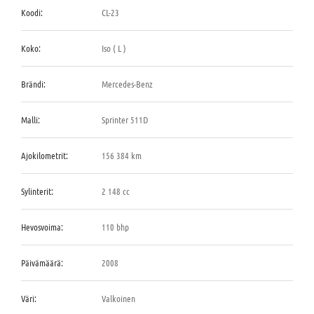
Koodi:
CL-23
Koko:
Iso ( L )
Brändi:
Mercedes-Benz
Malli:
Sprinter 511D
Ajokilometrit:
156 384 km
Sylinterit:
2 148 cc
Hevosvoima:
110 bhp
Päivämäärä:
2008
Väri:
Valkoinen