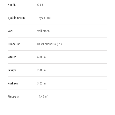
Koodi:
O-03
Ajokilometrit:
Täysin uusi
Väri:
Valkoinen
Huoneita:
Kaksi huonetta ( 2 )
Pituus:
6,00 m
Leveys:
2,40 m
Korkeus:
3,25 m
Pinta-ala:
14,40 ㎡