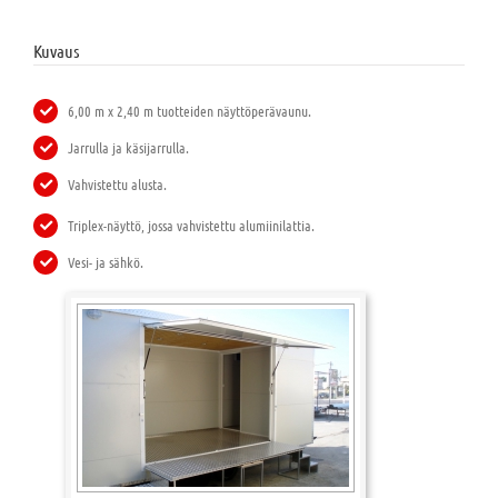
Kuvaus
6,00 m x 2,40 m tuotteiden näyttöperävaunu.
Jarrulla ja käsijarrulla.
Vahvistettu alusta.
Triplex-näyttö, jossa vahvistettu alumiinilattia.
Vesi- ja sähkö.