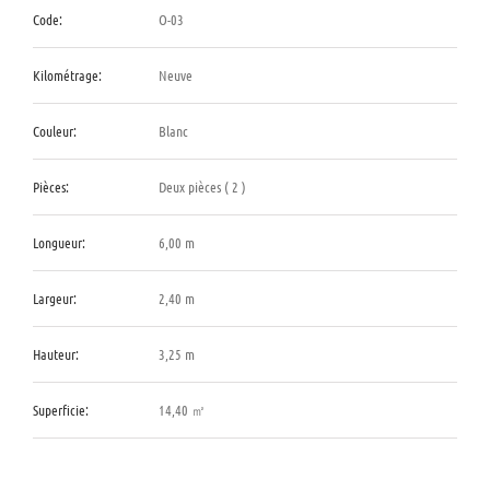
Code:
O-03
Kilométrage:
Neuve
Couleur:
Blanc
Pièces:
Deux pièces ( 2 )
Longueur:
6,00 m
Largeur:
2,40 m
Hauteur:
3,25 m
Superficie:
14,40 ㎡