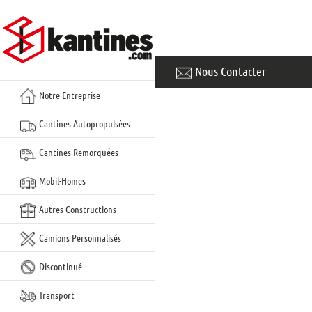
Aller
au
contenu
Nous Contacter
Notre Entreprise
Cantines Autopropulsées
Cantines Remorquées
Mobil-Homes
Autres Constructions
Camions Personnalisés
Discontinué
Transport