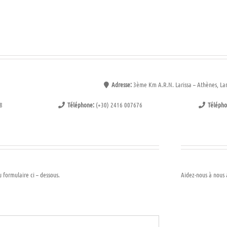
Adresse:
3ème Km A.R.N. Larissa – Athènes, Lar
8
Téléphone:
(+30) 2416 007676
Télépho
 formulaire ci – dessous.
Aidez-nous à nous a