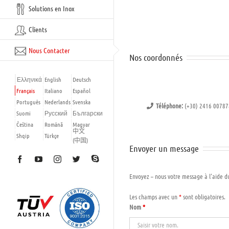
Solutions en Inox
Clients
Nous Contacter
Nos coordonnés
Ελληνικά
English
Deutsch
Français
Italiano
Español
Português
Nederlands
Svenska
Téléphone:
(+30) 2416 00787
Suomi
Русский
Български
Čeština
Română
Magyar
中文
Shqip
Türkçe
(中国)
Envoyer un message
Skype
Facebook
YouTube
Instagram
Twitter
Envoyez – nous votre message à l’aide du
Les champs avec un
*
sont obligatoires.
Nom
*