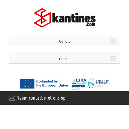
Meteen
naar
de
inhoud
Go to...
Go to...
Neem contact met ons op