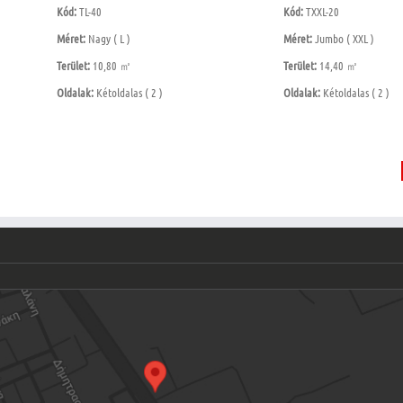
Kód:
TL-40
Kód:
TXXL-20
Méret:
Nagy ( L )
Méret:
Jumbo ( XXL )
Terület:
10,80 ㎡
Terület:
14,40 ㎡
Oldalak:
Kétoldalas ( 2 )
Oldalak:
Kétoldalas ( 2 )