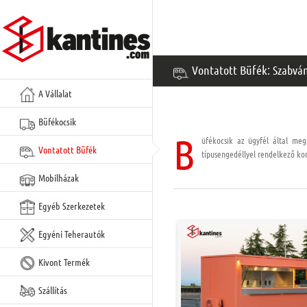
Ugrás
a
tartalomra
Vontatott Büfék: Szabvá
A Vállalat
Büfékocsik
B
üfékocsik az ügyfél által meg
Vontatott Büfék
típusengedéllyel rendelkező kon
Mobilházak
Egyéb Szerkezetek
Egyéni Teherautók
Kivont Termék
Szállítás