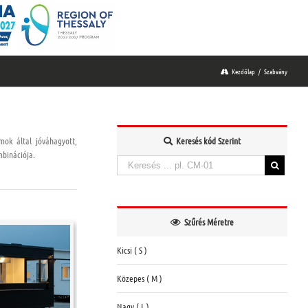
Kezdőlap
/
Szabvány
mok által jóváhagyott,
Keresés kód Szerint
mbinációja.
Keresés:
When autocomplete results are available use up and down a
Szűrés Méretre
Kicsi ( S )
Közepes ( M )
Nagy ( L )