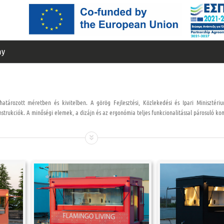
ny
határozott méretben és kivitelben. A görög Fejlesztési, Közlekedési és Ipari Minisztériu
strukciók. A minőségi elemek, a dizájn és az ergonómia teljes funkcionalitással párosuló ko