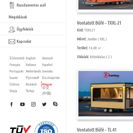
Rozsdamentes acél
Megoldások
Vontatott Büfé – TXXL-21
Ügyfeleink
Kód:
TXXL-21
Méret:
Jumbo ( XXL )
Kapcsolat
Terület:
14,40 ㎡
Oldalak:
Kétoldalas ( 2 )
Ελληνικά
English
Deutsch
Français
Italiano
Español
Português
Nederlands
Svenska
Suomi
Русский
Български
Čeština
Română
Magyar
中文
Shqip
Türkçe
(中国)
Skype
Facebook
YouTube
Instagram
Twitter
Vontatott Büfé – TL-41