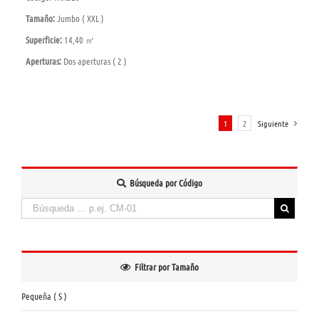
Tamaño:
Jumbo ( XXL )
Superficie:
14,40 ㎡
Aperturas:
Dos aperturas ( 2 )
1
2
Siguiente
Búsqueda por Código
Buscar:
When autocomplete results are available use up and down arrows to review and enter to
Filtrar por Tamaño
Pequeña ( S )