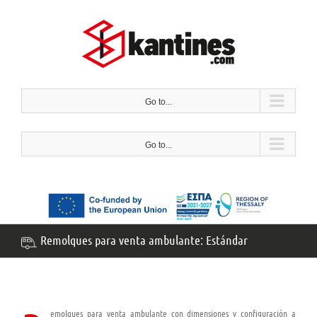
Saltar
al
contenido
Go to...
Go to...
Remolques para venta ambulante: Estándar
emolques para venta ambulante con dimensiones y configuración a