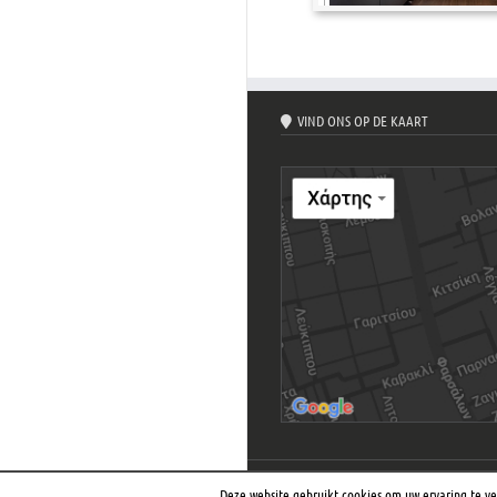
VIND ONS OP DE KAART
Copyright ©
Kantines.com
|
Cookiebeleid
|
Deze website gebruikt cookies om uw ervaring te v