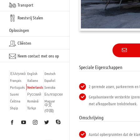
Transport
Roestvrij Stalen
Oplossingen
Cliënten
Neem contact met ons op
Speciale Eigenschappen
Ελληνικά
English
Deutsch
Français
Italiano
Español
2 geremde assen, parkeerrem en t
Português
Nederlands
Svenska
Suomi
Русский
Български
Gegalvaniseerde versterkte ijzere
Čeština
Română
Magyar
met afkoppelbare trekdriehoek.
中文
Shqip
Türkçe
(中国)
Omschrijving
Skype
Facebook
YouTube
Instagram
Twitter
Aantal opbergruimten dat de klan