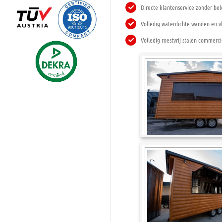
Directe klantenservice zonder be
Volledig waterdichte wanden en v
Volledig roestvrij stalen commerci