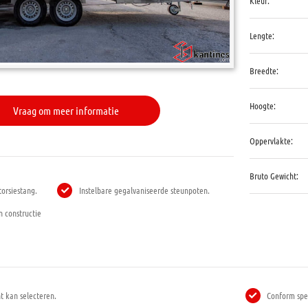
Kleur:
Lengte:
Breedte:
Hoogte:
Vraag om meer informatie
Oppervlakte:
Bruto Gewicht:
orsiestang.
Instelbare gegalvaniseerde steunpoten.
n constructie
t kan selecteren.
Conform spec