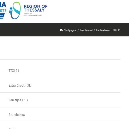
Startpagina
/
Traditioneel
/
Kantinetrailer – TTXL-01
TTXL-01
Extra Groot ( XL )
Een zijde ( 1 )
Brandnieuw