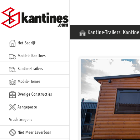
Meteen
naar
de
inhoud
Kantine-Trailers: Kantine
Het Bedrijf
Mobiele Kantines
Kantine-Trailers
Mobile-Homes
Overige Constructies
Aangepaste
Vrachtwagens
Niet Meer Leverbaar