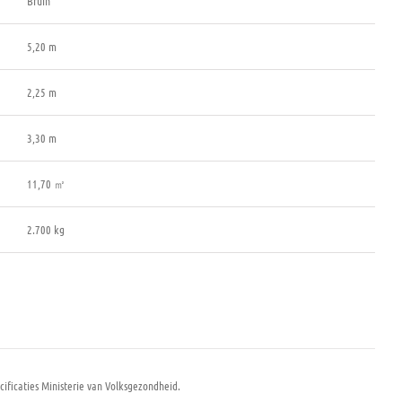
Bruin
5,20 m
2,25 m
3,30 m
11,70 ㎡
2.700 kg
ificaties Ministerie van Volksgezondheid.