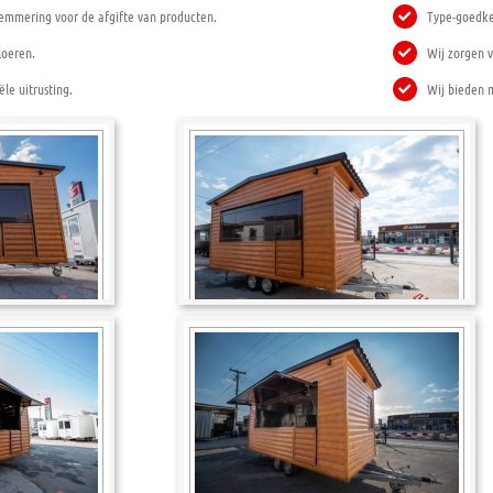
lemmering voor de afgifte van producten.
Type-goedke
loeren.
Wij zorgen v
ële uitrusting.
Wij bieden 