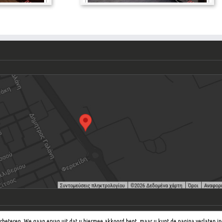
Privacybeleid
| Weaved by
The Udjat Team
erbeteren. We gaan ervan uit dat u hiermee akkoord bent, maar u kunt de pagina verlaten in