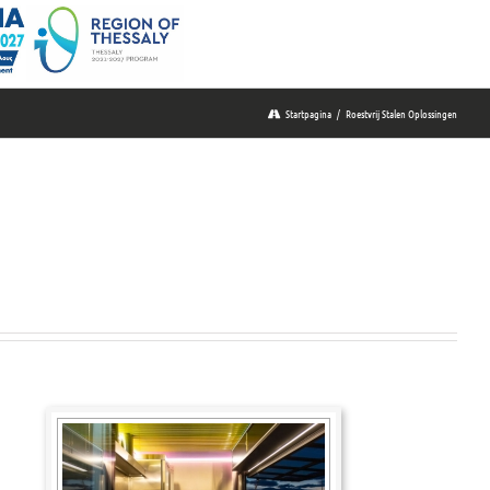
Startpagina
/
Roestvrij Stalen Oplossingen