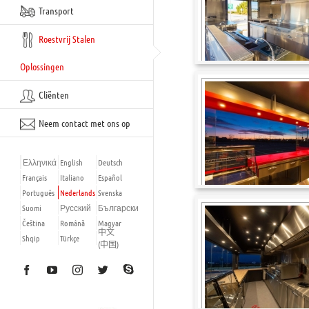
Transport
Roestvrij Stalen
Oplossingen
Cliënten
Neem contact met ons op
Ελληνικά
English
Deutsch
Français
Italiano
Español
Português
Nederlands
Svenska
Suomi
Русский
Български
Čeština
Română
Magyar
中文
Shqip
Türkçe
(中国)
Skype
Facebook
YouTube
Instagram
Twitter