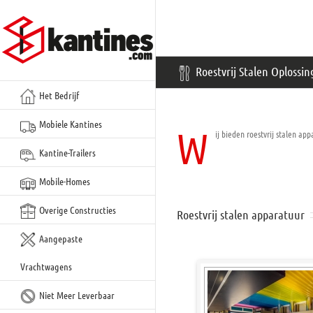
Meteen
naar
de
inhoud
Roestvrij Stalen Oplossi
Het Bedrijf
Mobiele Kantines
W
ij bieden roestvrij stalen ap
Kantine-Trailers
Mobile-Homes
Overige Constructies
Roestvrij stalen apparatuur
Aangepaste
Vrachtwagens
Niet Meer Leverbaar