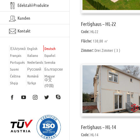
Edelstahl-Produkte
Kunden
Fertighaus – HL-22
Kontakt
Code:
HL-22
Fläche:
130,00 ㎡
Ελληνικά
English
Deutsch
Zimmer:
Drei Zimmer ( 3 )
Français
Italiano
Español
Português
Nederlands
Svenska
Suomi
Русский
Български
Čeština
Română
Magyar
中文
Shqip
Türkçe
(中国)
Skype
Facebook
YouTube
Instagram
Twitter
Fertighaus – HL-14
Code:
HL-14