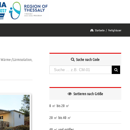
Startseite
/
Fertighäuser
Wärme-/Lärmisolation,
Suche nach Code
Suchen
nach:
When autocomplete results are available use up and down a
Sortieren nach Größe
0 ㎡ bis 20 ㎡
20 ㎡ bis 40 ㎡
40 ㎡ und größer