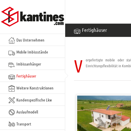
Zum
Inhalt
springen
Fertighäuser
Das Unternehmen
Mobile Imbissstände
V
orgefertigte mobile oder sta
Imbissanhänger
Einrichtungsflexibilität in Kom
Fertighäuser
Weitere Konstruktionen
Kundenspezifische Lkw
Auslaufmodell
Transport