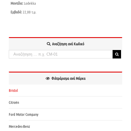
Μοντέλο:
Lodekka
Εμβαδό:
22,00 τ.μ.
Αναζήτηση ανά Κωδικό
Αναζήτηση
για:
When autocomplete results are available use up and down arrows to review and enter to
Φιλτράρισμα ανά Μάρκα
Bristol
Citroën
Ford Motor Company
Mercedes-Benz