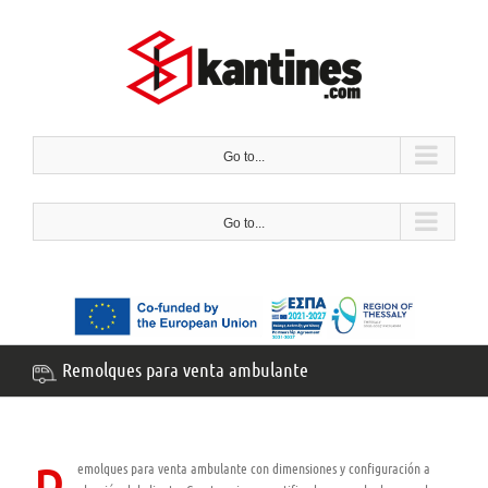
Saltar
al
contenido
Go to...
Go to...
Remolques para venta ambulante
emolques para venta ambulante con dimensiones y configuración a