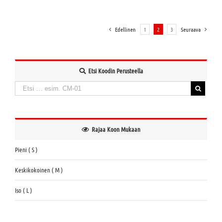
Edellinen
1
2
3
Seuraava
Etsi Koodin Perusteella
Haku:
When autocomplete results are available use up and down arrows to review and enter to
Rajaa Koon Mukaan
Pieni ( S )
Keskikokoinen ( M )
Iso ( L )