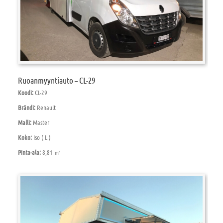
Ruoanmyyntiauto – CL-29
Koodi:
CL-29
Brändi:
Renault
Malli:
Master
Koko:
Iso ( L )
Pinta-ala:
8,81 ㎡