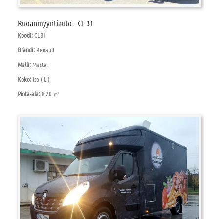
Ruoanmyyntiauto – CL-31
Koodi:
CL-31
Brändi:
Renault
Malli:
Master
Koko:
Iso ( L )
Pinta-ala:
8,20 ㎡