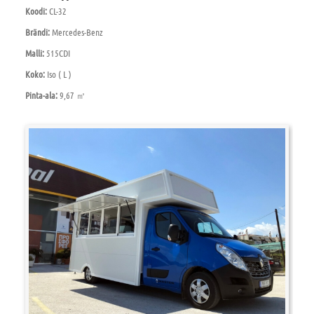
Koodi:
CL-32
Brändi:
Mercedes-Benz
Malli:
515CDI
Koko:
Iso ( L )
Pinta-ala:
9,67 ㎡