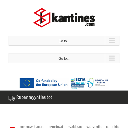
Siirry
sisältöön
Go to...
Go to...
Ruoanmyyntiautot
uoanmyyntiautot perustuvat asiakkaan valitsemiin mittoihin.