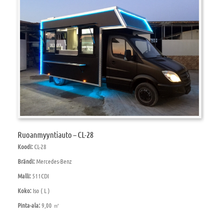
Ruoanmyyntiauto – CL-28
Koodi:
CL-28
Brändi:
Mercedes-Benz
Malli:
511CDI
Koko:
Iso ( L )
Pinta-ala:
9,00 ㎡