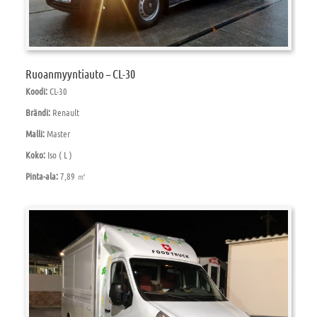
Ruoanmyyntiauto – CL-30
Koodi:
CL-30
Brändi:
Renault
Malli:
Master
Koko:
Iso ( L )
Pinta-ala:
7,89 ㎡