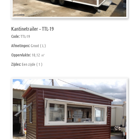
Kantinetrailer – TTL-19
Code:
TTL-19
Afmetingen:
Groot ( L )
Oppervlakte:
10,12 ㎡
Zijdes:
Een zijde ( 1 )