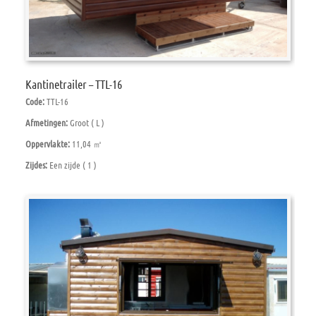
Kantinetrailer – TTL-16
Code:
TTL-16
Afmetingen:
Groot ( L )
Oppervlakte:
11,04 ㎡
Zijdes:
Een zijde ( 1 )