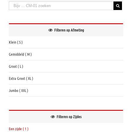
Zoeken:
When autocomplete results are available use up and down arrows to review and enter to
Filteren op Afmeting
Klein ( S )
Gemiddeld ( M )
Groot ( L )
Extra Groot ( XL )
Jumbo ( XXL )
Filteren op Zijdes
Een zijde ( 1 )