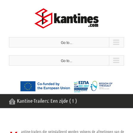
Meteen
naar
de
inhoud
Go to...
Go to...
Kantine-Trailers: Een zijde ( 1 )
antine-trailers die geïnstalleerd worden volgens de afmetingen van de