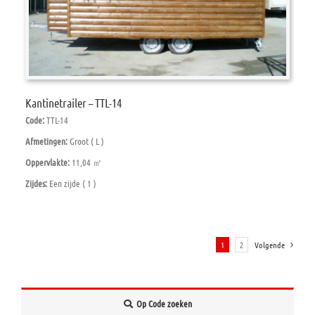
Kantinetrailer – TTL-14
Code:
TTL-14
Afmetingen:
Groot ( L )
Oppervlakte:
11,04 ㎡
Zijdes:
Een zijde ( 1 )
1
2
Volgende
Op Code zoeken