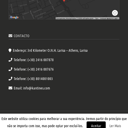
CONTACTO
Endereço: 3rd Kilometer O.N.H. Larisa – Athens, Larisa
Telefone: (+30) 2416 007878
Telefone: (+30) 2416 007676
Telefone: (+30) 8014001003
Email: info@kantines.com
Este website utiliza cookies para melhorar a sua experiência. Iremos partir do princípio que
Copyright ©
Kantines.com
|
Política de Cookies
|
Política de Privacidade
| Weaved by
The Udjat Team
não se importa com isso, mas pode optar por excluí-los.
Aceitar
Ler Mais