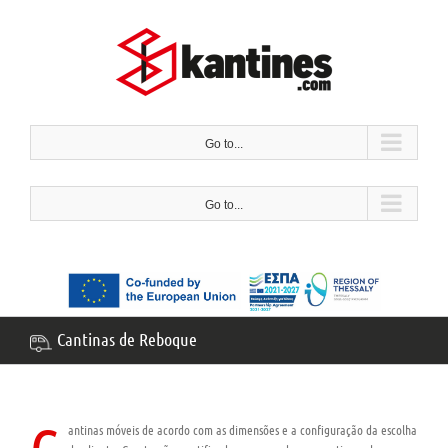
Ir
para
o
conteúdo
Go to...
Go to...
Cantinas de Reboque
antinas móveis de acordo com as dimensões e a configuração da escolha