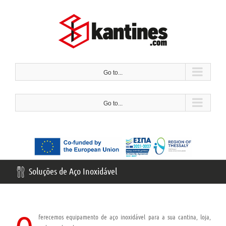
Ir
para
o
conteúdo
Go to...
Go to...
Soluções de Aço Inoxidável
ferecemos equipamento de aço inoxidável para a sua cantina, loja,