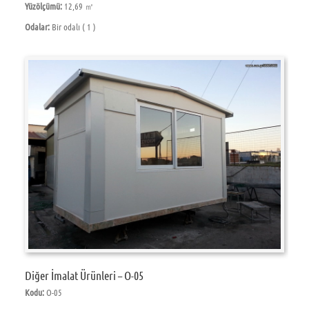
Yüzölçümü:
12,69 ㎡
Odalar:
Bir odalı ( 1 )
Diğer İmalat Ürünleri – O-05
Kodu:
O-05