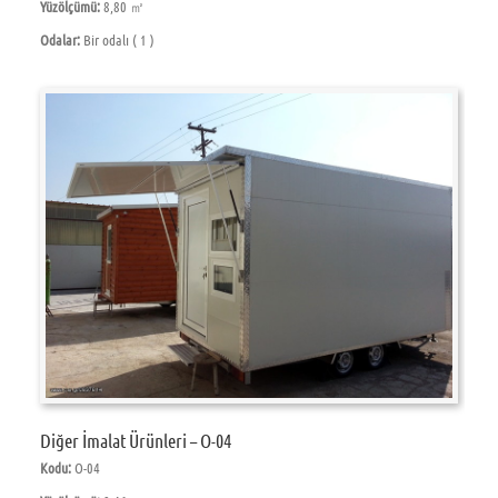
Yüzölçümü:
8,80 ㎡
Odalar:
Bir odalı ( 1 )
Diğer İmalat Ürünleri – O-04
Kodu:
O-04