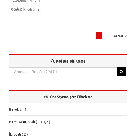
Odalar:
İki odalı ( 2 )
1
2
Sonraki
Kod Bazında Arama
Aramak:
When autocomplete results are available use up and down arrows to review and enter to
Oda Sayısına göre Filtreleme
Bir odalı ( 1 )
Bir ve yarım odalı ( 1 + 1/2 )
İki odalı ( 2 )