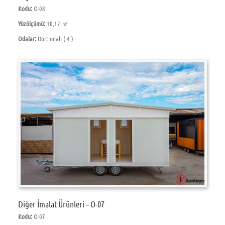
Kodu:
O-08
Yüzölçümü:
10,12 ㎡
Odalar:
Dört odalı ( 4 )
Diğer İmalat Ürünleri – O-07
Kodu:
O-07