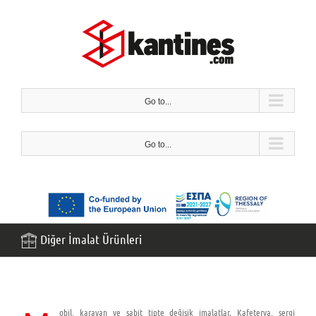
İçeriğe
geç
Go to...
Go to...
Diğer İmalat Ürünleri
obil, karavan ve sabit tipte değişik imalatlar. Kafeterya, sergi