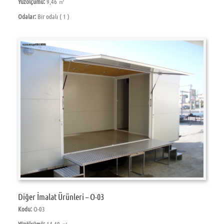
Yüzölçümü:
9,46 ㎡
Odalar:
Bir odalı ( 1 )
Diğer İmalat Ürünleri – O-03
Kodu:
O-03
Yüzölçümü:
14,40 ㎡