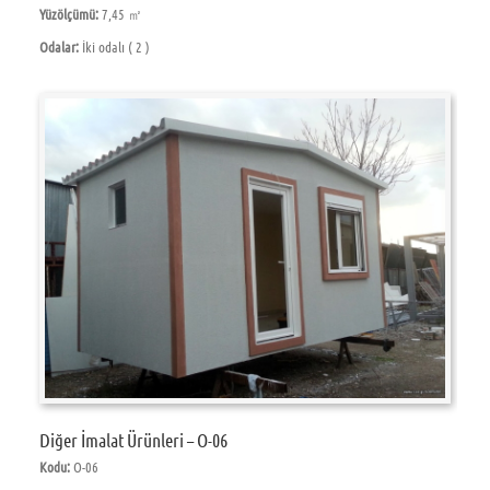
Yüzölçümü:
7,45 ㎡
Odalar:
İki odalı ( 2 )
Diğer İmalat Ürünleri – O-06
Kodu:
O-06