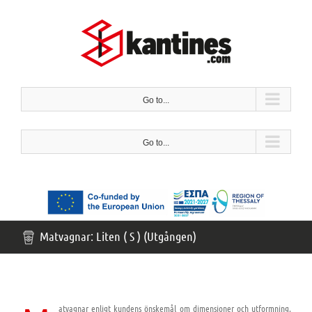
Hoppa
till
innehåll
Go to...
Go to...
Matvagnar: Liten ( S ) (Utgången)
atvagnar enligt kundens önskemål om dimensioner och utformning.