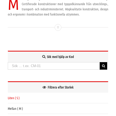
M
Certifierade konstruktioner med typgodkännande från utvecklings-,
transport- och industriministeriet. Högkvalitativ konstruktion, design
och ergonomi i kombination med funktionella utrymmen.
Sök med hjälp av Kod
Söka
efter:
When autocomplete results are available use up and down arrows to review and enter to
Filtrera efter Storlek
Liten ( S )
Mellan ( M )